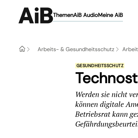
Themen
AiB Audio
Meine AiB
Arbeits- & Gesundheitsschutz
Arbei
Home
GESUNDHEITSSCHUTZ
Technost
Werden sie nicht ve
können digitale Anw
Betriebsrat kann gez
Gefährdungsbeurtei