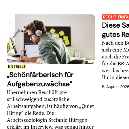
RECHT EINF
Diese Sa
gutes R
Nach den Be
sich eine M
auch die Fr
für die BR-A
ENTGELT
wer das bez
„Schönfärberisch für
Ihr in dies
Aufgabenzuwächse"
5. August 202
Übernehmen Beschäftigte
stillschweigend zusätzliche
Arbeitsaufgaben, ist häufig von „Quiet
Hiring“ die Rede. Die
Arbeitssoziologin Stefanie Hürtgen
erklärt im Interview, was genau hinter