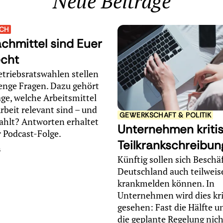
Neue Beiträge
ACH
chmittel sind Euer
echt
triebsratswahlen stellen
enge Fragen. Dazu gehört
age, welche Arbeitsmittel
rbeit relevant sind – und
GEWERKSCHAFT & POLITIK
ahlt? Antworten erhaltet
Unternehmen kritis
er Podcast-Folge.
Teilkrankschreibu
6
Künftig sollen sich Beschäf
Deutschland auch teilweis
krankmelden können. In
Unternehmen wird dies kri
gesehen: Fast die Hälfte u
die geplante Regelung nich