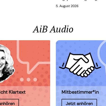
5. August 2026
AiB Audio
icht Klartext
Mitbestimmer*in
 anhören
Jetzt anhören