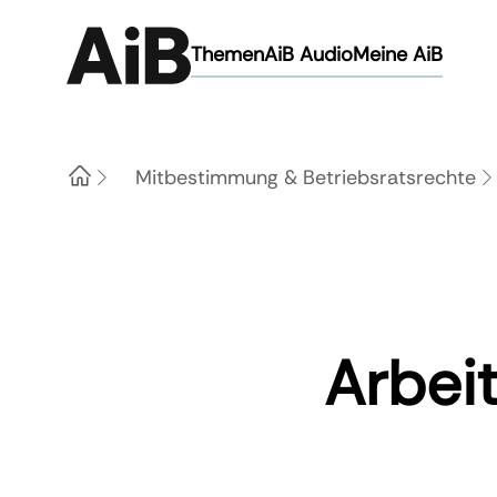
Themen
AiB Audio
Meine AiB
Mitbestimmung & Betriebsratsrechte
Home
Arbei