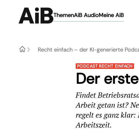
Themen
AiB Audio
Meine AiB
Recht einfach – der KI-generierte Podca
Home
PODCAST RECHT EINFACH
Der erst
Findet Betriebsrats
Arbeit getan ist? Ne
regelt es ganz klar:
Arbeitszeit.