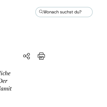
Wonach suchst du?
liche
Der
damit