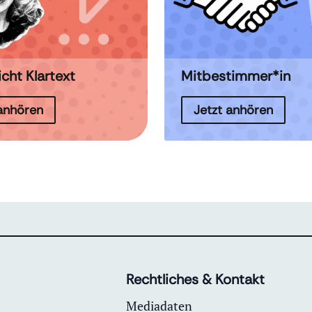
icht Klartext
Mitbestimmer*in
 anhören
Jetzt anhören
Rechtliches & Kontakt
Mediadaten