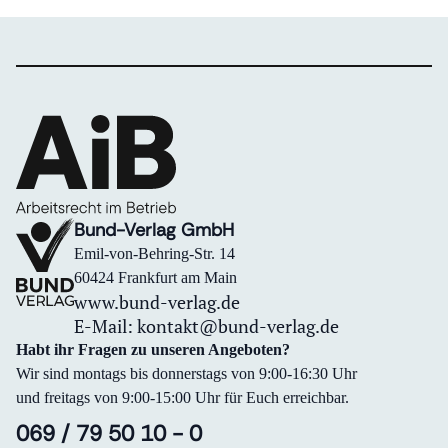
Sitz in Leipzig. Als solcher unterstützt er seit
vielen Jahren die Öffentlichkeitsarbeit des
Bund-Verlags und die Redaktion der AiB.
Darüber hinaus ist er für deutschsprachige
Fachverlage aus dem Themenbereich Recht-
Wirtschaft-Steuern tätig.
Bund-Verlag GmbH
Emil-von-Behring-Str. 14
60424 Frankfurt am Main
www.bund-verlag.de
E-Mail:
kontakt@bund-verlag.de
Habt ihr Fragen zu unseren Angeboten?
Wir sind montags bis donnerstags von 9:00-16:30 Uhr
und freitags von 9:00-15:00 Uhr für Euch erreichbar.
069 / 79 50 10 - 0