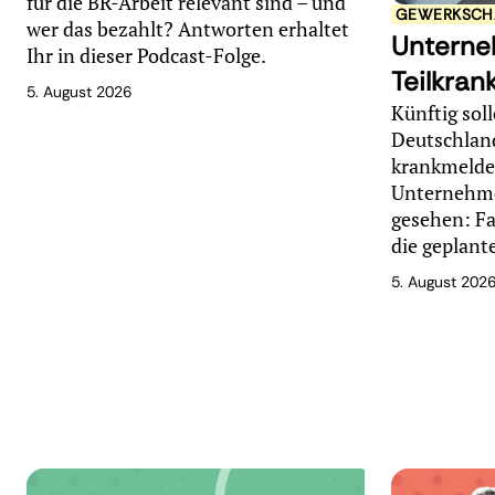
für die BR-Arbeit relevant sind – und
GEWERKSCHA
wer das bezahlt? Antworten erhaltet
Unterneh
Ihr in dieser Podcast-Folge.
Teilkra
5. August 2026
Künftig soll
Deutschland
krankmelde
Unternehmen
gesehen: Fa
die geplant
5. August 202