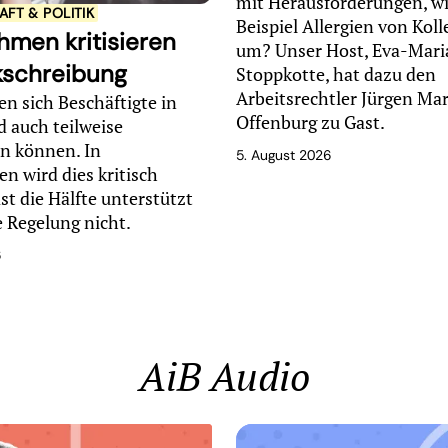
mit Herausforderungen, w
FT & POLITIK
Beispiel Allergien von Kol
men kritisieren
um? Unser Host, Eva-Mari
nkschreibung
Stoppkotte, hat dazu den
Arbeitsrechtler Jürgen Ma
en sich Beschäftigte in
Offenburg zu Gast.
 auch teilweise
n können. In
5. August 2026
 wird dies kritisch
st die Hälfte unterstützt
e Regelung nicht.
6
AiB Audio