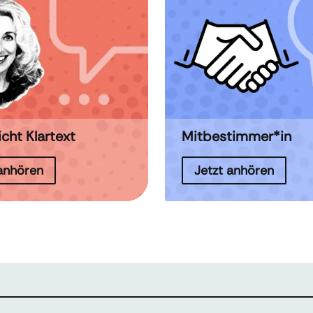
icht Klartext
Mitbestimmer*in
 anhören
Jetzt anhören