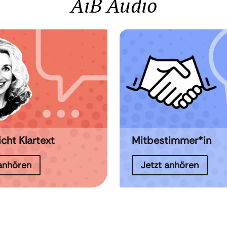
AiB Audio
icht Klartext
Mitbestimmer*in
 anhören
Jetzt anhören