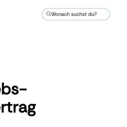
Wonach suchst du?
ebs­
ertrag