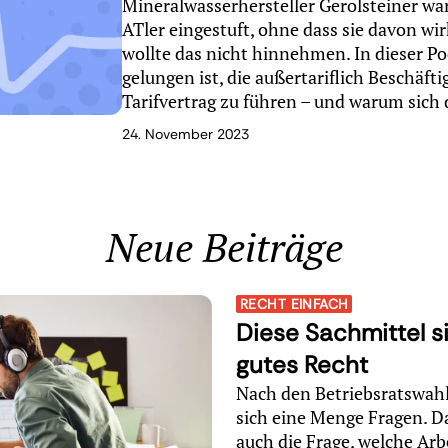
Mineralwasserhersteller Gerolsteiner w
ATler eingestuft, ohne dass sie davon wirk
wollte das nicht hinnehmen. In dieser Po
gelungen ist, die außertariflich Beschäft
Tarifvertrag zu führen – und warum sich d
24. November 2023
Neue Beiträge
RECHT EINFACH
Diese Sachmittel s
gutes Recht
Nach den Betriebsratswahl
sich eine Menge Fragen. D
auch die Frage, welche Arb