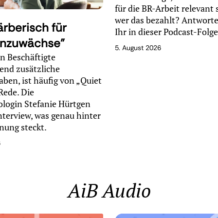
für die BR-Arbeit relevant 
wer das bezahlt? Antworte
rberisch für
Ihr in dieser Podcast-Folg
nzuwächse"
5. August 2026
 Beschäftigte
gend zusätzliche
aben, ist häufig von „Quiet
Rede. Die
ologin Stefanie Hürtgen
Interview, was genau hinter
nung steckt.
6
AiB Audio