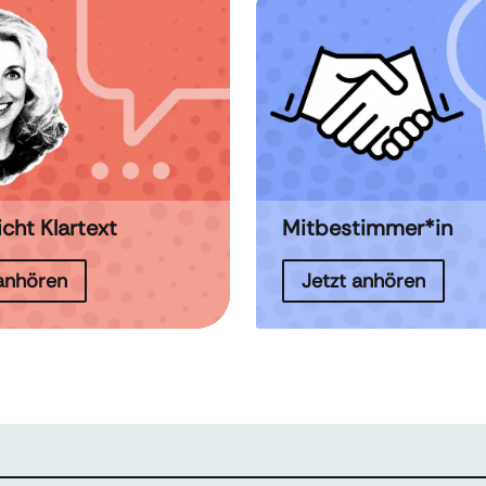
icht Klartext
Mitbestimmer*in
 anhören
Jetzt anhören