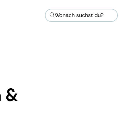
Wonach suchst du?
n &