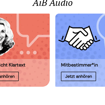
AiB Audio
icht Klartext
Mitbestimmer*in
 anhören
Jetzt anhören