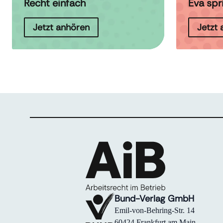
Recht einfach
Eva spr
Jetzt anhören
Jetzt
Bund-Verlag GmbH
Emil-von-Behring-Str. 14
60424 Frankfurt am Main