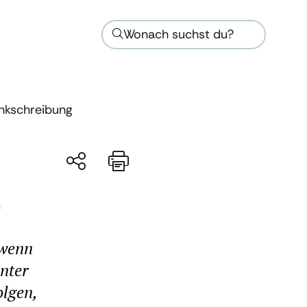
Wonach suchst du?
ankschreibung
 wenn
unter
lgen,