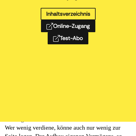
Inhaltsverzeichnis
Online-Zugang
Test-Abo
Und während IW-Rentenexperte Jochen Pimpertz
anhand der Studienergebnisse sagt, „wir führen die
Rentendebatte auf der Basis nicht überzeugender
Befunde“, kann man das durchaus anders sehen. So
betont die Gewerkschaft ver.di in einer aktuellen
Stellungnahme
zur Rentenreformdebatte: „Private
Vorsorge können sich viele einfach nicht leisten“.
Wer wenig verdiene, könne auch nur wenig zur
Seite legen. Der Aufbau eigenen Vermögens, so