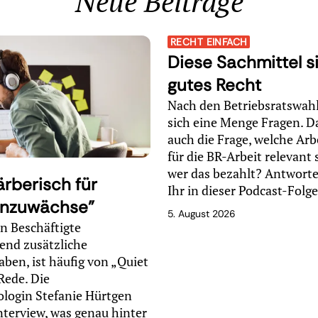
Neue Beiträge
RECHT EINFACH
Diese Sachmittel s
gutes Recht
Nach den Betriebsratswahl
sich eine Menge Fragen. D
auch die Frage, welche Arb
für die BR-Arbeit relevant 
wer das bezahlt? Antworte
rberisch für
Ihr in dieser Podcast-Folg
nzuwächse"
5. August 2026
 Beschäftigte
gend zusätzliche
aben, ist häufig von „Quiet
Rede. Die
ologin Stefanie Hürtgen
Interview, was genau hinter