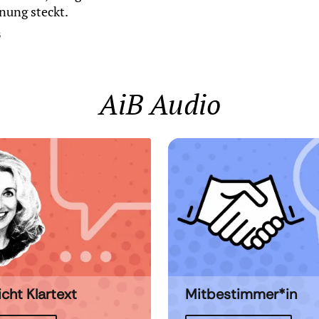
nung steckt.
6
AiB Audio
icht Klartext
Mitbestimmer*in