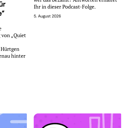
ür
Ihr in dieser Podcast-Folge.
e"
5. August 2026
e
g von „Quiet
e Hürtgen
genau hinter