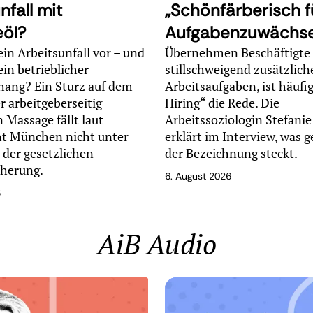
nfall mit
„Schönfärberisch f
öl?
Aufgabenzuwächs
ein Arbeitsunfall vor – und
Übernehmen Beschäftigte
ein betrieblicher
stillschweigend zusätzlich
ng? Ein Sturz auf dem
Arbeitsaufgaben, ist häufi
r arbeitgeberseitig
Hiring“ die Rede. Die
 Massage fällt laut
Arbeitssoziologin Stefani
ht München nicht unter
erklärt im Interview, was 
der gesetzlichen
der Bezeichnung steckt.
cherung.
6. August 2026
6
AiB Audio