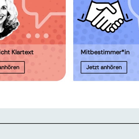
icht Klartext
Mitbestimmer*in
 anhören
Jetzt anhören